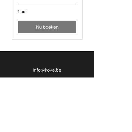
1 uur
Nu boeken
info@kova.be
+32 11 67 10 40
Rellestraat 5560
3800 Sint-Truiden